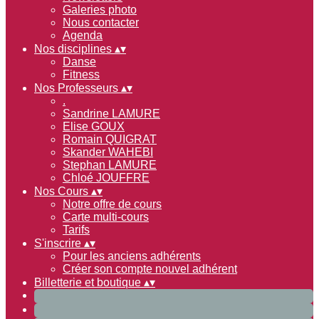
Galeries photo
Nous contacter
Agenda
Nos disciplines
▴
▾
Danse
Fitness
Nos Professeurs
▴
▾
.
Sandrine LAMURE
Elise GOUX
Romain QUIGRAT
Skander WAHEBI
Stephan LAMURE
Chloé JOUFFRE
Nos Cours
▴
▾
Notre offre de cours
Carte multi-cours
Tarifs
S'inscrire
▴
▾
Pour les anciens adhérents
Créer son compte nouvel adhérent
Billetterie et boutique
▴
▾