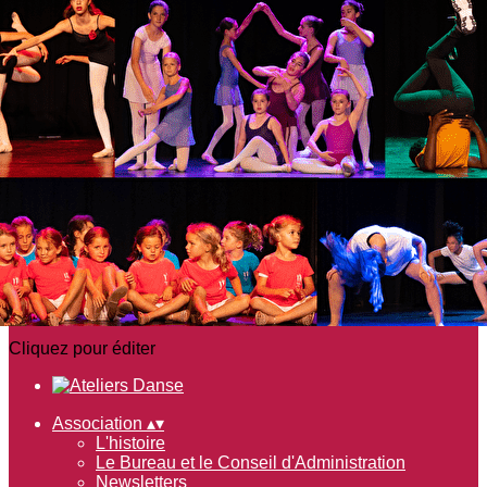
Exporter les lignes sélectionnées
Exporter toutes les colonnes
Exporter uniquement les colonnes affichées
Menu
<
>
L'histoire
Le Bureau et le Conseil d'Administration
Newsletters
Galeries photo
Nous contacter
Agenda
Ajoutez un logo, un bouton, des réseaux sociaux
Cliquez pour éditer
Association
▴
▾
L'histoire
Le Bureau et le Conseil d'Administration
Newsletters